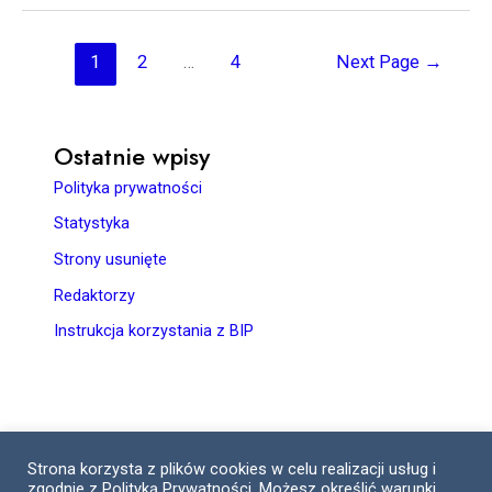
1
2
…
4
Next Page
→
Ostatnie wpisy
Polityka prywatności
Statystyka
Strony usunięte
Redaktorzy
Instrukcja korzystania z BIP
Strona korzysta z plików cookies w celu realizacji usług i
zgodnie z Polityką Prywatności. Możesz określić warunki