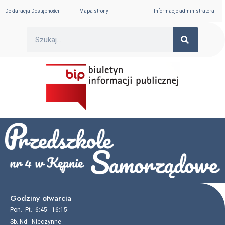
Skip
Stronicowanie
Deklaracja Dostępności
Mapa strony
Informacje administratora
to
wpisów
content
SEARC
Search
Godziny otwarcia
Pon.- Pt.: 6:45 - 16:15
Sb. Nd - Nieczynne