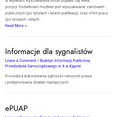
w wynikach wyszukiwania może pojawić się wiele
pozycji. Dodatkowo możliwe jest wyszukiwanie zamówień
publicznych (po tytułach i latach publikacji), oraz ofert pracy
(po tytułach i latach …
Read More »
Informacje dla sygnalistów
Leave a Comment
/
Biuletyn Informacji Publicznej
Przedszkola Samorządowego nr 4 w Kępnie
Procedura dokonywania zgłoszeń naruszeń prawa
i podejmowania działań następczych
ePUAP
ePUAP