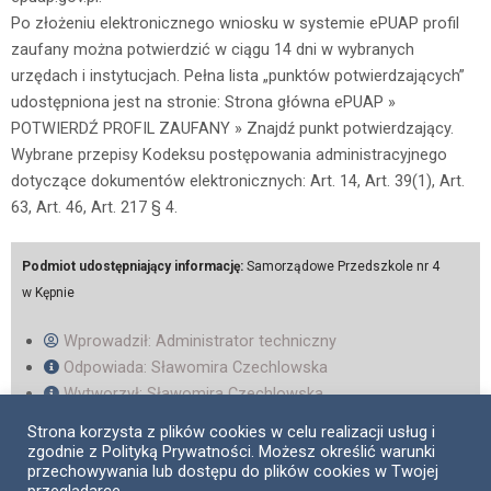
Po złożeniu elektronicznego wniosku w systemie ePUAP profil
zaufany można potwierdzić w ciągu 14 dni w wybranych
urzędach i instytucjach. Pełna lista „punktów potwierdzających”
udostępniona jest na stronie: Strona główna ePUAP »
POTWIERDŹ PROFIL ZAUFANY » Znajdź punkt potwierdzający.
Wybrane przepisy Kodeksu postępowania administracyjnego
dotyczące dokumentów elektronicznych: Art. 14, Art. 39(1), Art.
63, Art. 46, Art. 217 § 4.
Podmiot udostępniający informację:
Samorządowe Przedszkole nr 4
w Kępnie
Wprowadził:
Administrator techniczny
Odpowiada: Sławomira Czechlowska
Wytworzył: Sławomira Czechlowska
Kategoria:
Biuletyn Informacji Publicznej Przedszkola
Strona korzysta z plików cookies w celu realizacji usług i
Samorządowego nr 4 w Kępnie
zgodnie z Polityką Prywatności. Możesz określić warunki
przechowywania lub dostępu do plików cookies w Twojej
Data publikacji:
28 marca, 2025