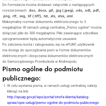
Do formularza można dodawać załączniki o następujących
rozszerzeniach:
.doc, .docx, .gif, .jpg (.jpeg), .ods, .odt, .pdf,
.png, .rtf, .svg, .tif (.tiff), .txt, .xls, .xlsx, .xml.
Maksymalny rozmiar dokumentu elektronicznego to 5
megabajtów. W ramach usługi centralnej „Pismo ogólne” można
dołączać pliki do 500 megabajtów. Pliki zawierające szkodliwe
oprogramowanie będą automatycznie usuwane.
Po założeniu konta i zalogowaniu się na ePUAP, użytkownik
ma dostęp do sporządzania pism w formie dokumentów
elektronicznych i doręczania dokumentów elektronicznych
do Samorządowego Przedszkola w Andrespolu:
Pismo ogólne do podmiotu
publicznego:
W celu wysłania pisma, w ramach usługi centralnej, należy
kliknąć na link:
http://epuap.gov.pl/wps/portal/strefa-klienta/katalog-
spraw/opis-uslugi/pismo-ogolne-do-podmiotu-publicznego