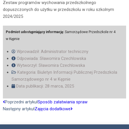
Zestaw programów wychowania przedszkolnego
dopuszczonych do użytku w przedszkolu w roku szkolnym
2024/2025
Podmiot udostępniający informację:
Samorządowe Przedszkole nr 4
w Kępnie
Wprowadził:
Administrator techniczny
Odpowiada: Sławomira Czechlowska
Wytworzył: Sławomira Czechlowska
Kategoria:
Biuletyn Informacji Publicznej Przedszkola
Samorządowego nr 4 w Kępnie
Data publikacji:
28 marca, 2025
Prev
Next
Poprzedni artykuł
Sposób załatwiania spraw
Następny artykuł
Zajęcia dodatkowe